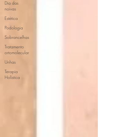
Dia das
noivas
Estética
Podologia
Sobrancelhas
Tratamento
ortomolecular
Unhas
Terapia
Holística