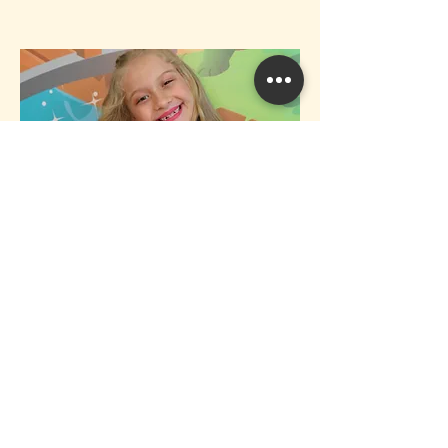
NÚCLEO KIDS
B
rinquedoteca
Certificado de 1º Corte
Corte Infantil 0 a 10 Anos
Esmaltação