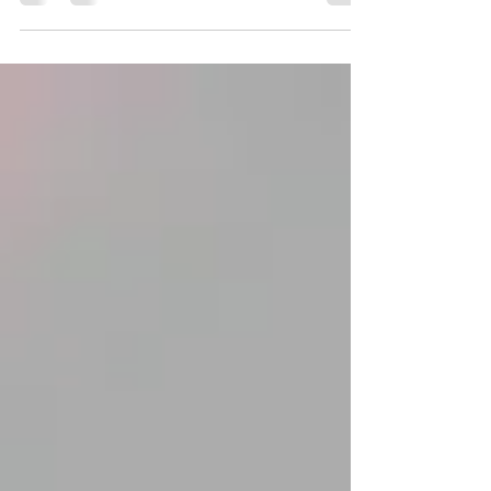
Saudável, feito por vaporização. Em apenas 40
minutos, você estará com a cor do verão. Os...