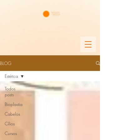
BLOG
Estética
Todos
posts
Bioplastia
Cabelos
Cílios
Cursos