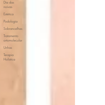
Dia das
noivas
Estética
Podologia
Sobrancelhas
Tratamento
ortomolecular
Unhas
Terapia
Holística